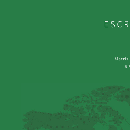
ESCR
Matriz
ga