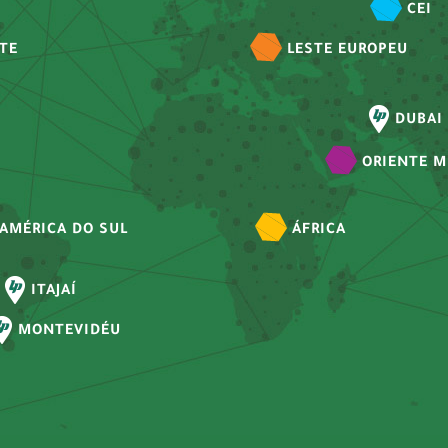
CEI
TE
LESTE EUROPEU
DUBAI
ORIENTE M
AMÉRICA DO SUL
ÁFRICA
ITAJAÍ
MONTEVIDÉU