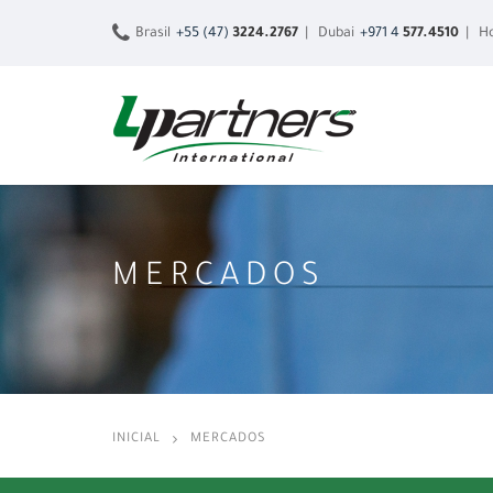
Brasil
+55 (47)
3224.2767
| Dubai
+971 4
577.4510
| Ho
MERCADOS
INICIAL
MERCADOS